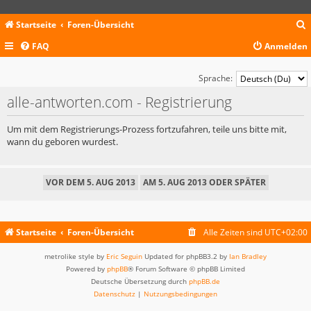
Startseite
Foren-Übersicht
FAQ
Anmelden
c
Sprache:
alle-antworten.com - Registrierung
Um mit dem Registrierungs-Prozess fortzufahren, teile uns bitte mit,
wann du geboren wurdest.
Startseite
Foren-Übersicht
Alle Zeiten sind
UTC+02:00
metrolike style by
Eric Seguin
Updated for phpBB3.2 by
Ian Bradley
Powered by
phpBB
® Forum Software © phpBB Limited
Deutsche Übersetzung durch
phpBB.de
Datenschutz
|
Nutzungsbedingungen