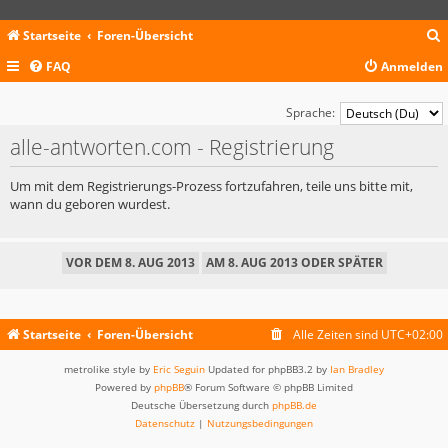
Startseite
Foren-Übersicht
FAQ
Anmelden
c
Sprache:
alle-antworten.com - Registrierung
Um mit dem Registrierungs-Prozess fortzufahren, teile uns bitte mit,
wann du geboren wurdest.
Startseite
Foren-Übersicht
Alle Zeiten sind
UTC+02:00
metrolike style by
Eric Seguin
Updated for phpBB3.2 by
Ian Bradley
Powered by
phpBB
® Forum Software © phpBB Limited
Deutsche Übersetzung durch
phpBB.de
Datenschutz
|
Nutzungsbedingungen