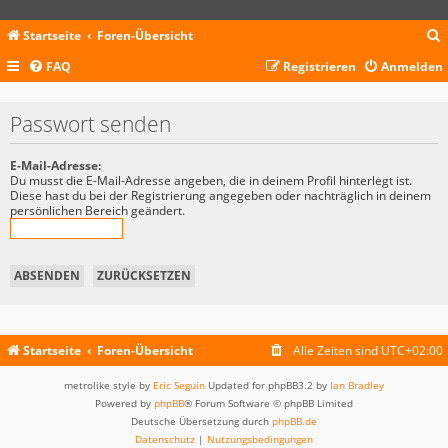
Startseite
Foren-Übersicht
FAQ
Registrieren
Anmelden
c
Passwort senden
E-Mail-Adresse:
Du musst die E-Mail-Adresse angeben, die in deinem Profil hinterlegt ist.
Diese hast du bei der Registrierung angegeben oder nachträglich in deinem
persönlichen Bereich geändert.
Startseite
Foren-Übersicht
Alle Zeiten sind
UTC+02:00
metrolike style by
Eric Seguin
Updated for phpBB3.2 by
Ian Bradley
Powered by
phpBB
® Forum Software © phpBB Limited
Deutsche Übersetzung durch
phpBB.de
Datenschutz
|
Nutzungsbedingungen