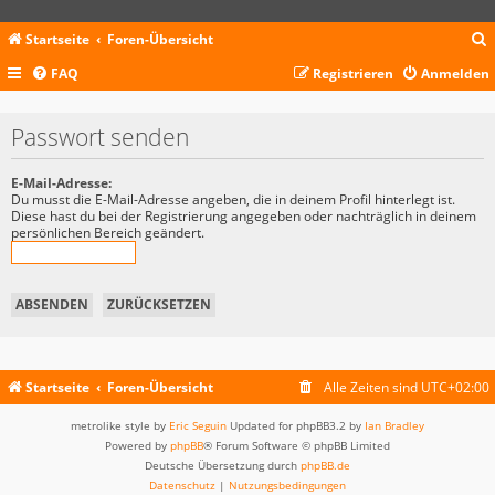
Startseite
Foren-Übersicht
FAQ
Registrieren
Anmelden
c
Passwort senden
E-Mail-Adresse:
Du musst die E-Mail-Adresse angeben, die in deinem Profil hinterlegt ist.
Diese hast du bei der Registrierung angegeben oder nachträglich in deinem
persönlichen Bereich geändert.
Startseite
Foren-Übersicht
Alle Zeiten sind
UTC+02:00
metrolike style by
Eric Seguin
Updated for phpBB3.2 by
Ian Bradley
Powered by
phpBB
® Forum Software © phpBB Limited
Deutsche Übersetzung durch
phpBB.de
Datenschutz
|
Nutzungsbedingungen