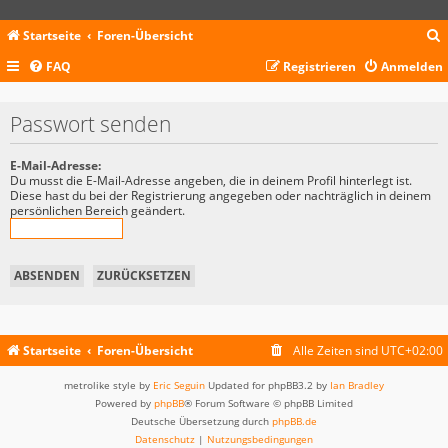
Startseite
Foren-Übersicht
FAQ
Registrieren
Anmelden
c
Passwort senden
E-Mail-Adresse:
Du musst die E-Mail-Adresse angeben, die in deinem Profil hinterlegt ist.
Diese hast du bei der Registrierung angegeben oder nachträglich in deinem
persönlichen Bereich geändert.
Startseite
Foren-Übersicht
Alle Zeiten sind
UTC+02:00
metrolike style by
Eric Seguin
Updated for phpBB3.2 by
Ian Bradley
Powered by
phpBB
® Forum Software © phpBB Limited
Deutsche Übersetzung durch
phpBB.de
Datenschutz
|
Nutzungsbedingungen