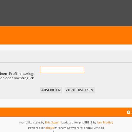
nem Profil hinterlegt
ben oder nachträglich
metrolike style by
Eric Seguin
Updated for phpBB3.2 by
Ian Bradley
Powered by
phpBB
® Forum Software © phpBB Limited