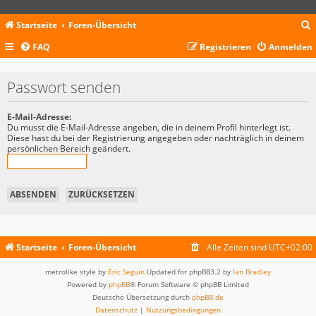
Startseite
Foren-Übersicht
FAQ
Registrieren
Anmelden
c
Passwort senden
E-Mail-Adresse:
Du musst die E-Mail-Adresse angeben, die in deinem Profil hinterlegt ist.
Diese hast du bei der Registrierung angegeben oder nachträglich in deinem
persönlichen Bereich geändert.
Startseite
Foren-Übersicht
Alle Zeiten sind
UTC+02:00
metrolike style by
Eric Seguin
Updated for phpBB3.2 by
Ian Bradley
Powered by
phpBB
® Forum Software © phpBB Limited
Deutsche Übersetzung durch
phpBB.de
Datenschutz
|
Nutzungsbedingungen