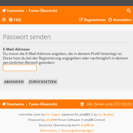
Startseite
Foren-Übersicht
FAQ
Registrieren
Anmelden
c
Passwort senden
E-Mail-Adresse:
Du musst die E-Mail-Adresse angeben, die in deinem Profil hinterlegt ist.
Diese hast du bei der Registrierung angegeben oder nachträglich in deinem
persönlichen Bereich geändert.
Startseite
Foren-Übersicht
Alle Zeiten sind
UTC+02:00
metrolike style by
Eric Seguin
Updated for phpBB3.2 by
Ian Bradley
Powered by
phpBB
® Forum Software © phpBB Limited
Deutsche Übersetzung durch
phpBB.de
Datenschutz
|
Nutzungsbedingungen