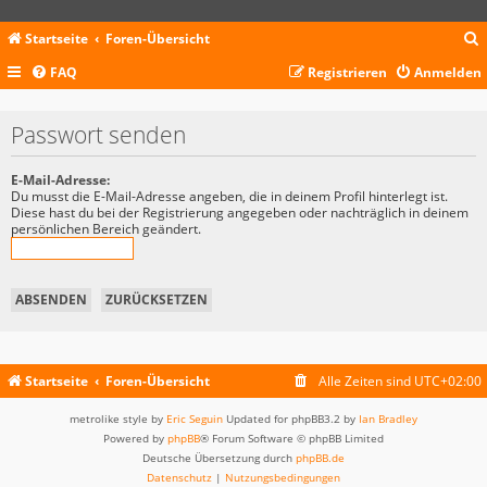
Startseite
Foren-Übersicht
FAQ
Registrieren
Anmelden
c
Passwort senden
E-Mail-Adresse:
Du musst die E-Mail-Adresse angeben, die in deinem Profil hinterlegt ist.
Diese hast du bei der Registrierung angegeben oder nachträglich in deinem
persönlichen Bereich geändert.
Startseite
Foren-Übersicht
Alle Zeiten sind
UTC+02:00
metrolike style by
Eric Seguin
Updated for phpBB3.2 by
Ian Bradley
Powered by
phpBB
® Forum Software © phpBB Limited
Deutsche Übersetzung durch
phpBB.de
Datenschutz
|
Nutzungsbedingungen