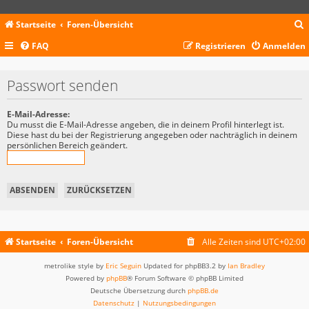
Startseite
Foren-Übersicht
FAQ
Registrieren
Anmelden
c
Passwort senden
E-Mail-Adresse:
Du musst die E-Mail-Adresse angeben, die in deinem Profil hinterlegt ist.
Diese hast du bei der Registrierung angegeben oder nachträglich in deinem
persönlichen Bereich geändert.
Startseite
Foren-Übersicht
Alle Zeiten sind
UTC+02:00
metrolike style by
Eric Seguin
Updated for phpBB3.2 by
Ian Bradley
Powered by
phpBB
® Forum Software © phpBB Limited
Deutsche Übersetzung durch
phpBB.de
Datenschutz
|
Nutzungsbedingungen