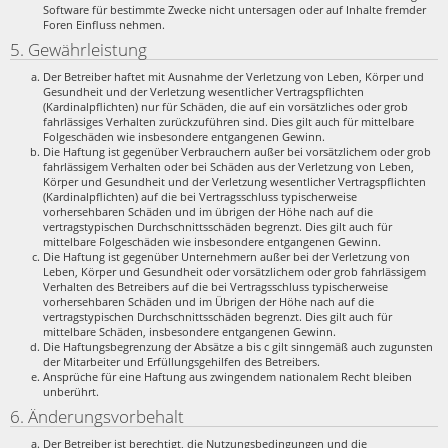
Software für bestimmte Zwecke nicht untersagen oder auf Inhalte fremder
Foren Einfluss nehmen.
5. Gewährleistung
Der Betreiber haftet mit Ausnahme der Verletzung von Leben, Körper und
Gesundheit und der Verletzung wesentlicher Vertragspflichten
(Kardinalpflichten) nur für Schäden, die auf ein vorsätzliches oder grob
fahrlässiges Verhalten zurückzuführen sind. Dies gilt auch für mittelbare
Folgeschäden wie insbesondere entgangenen Gewinn.
Die Haftung ist gegenüber Verbrauchern außer bei vorsätzlichem oder grob
fahrlässigem Verhalten oder bei Schäden aus der Verletzung von Leben,
Körper und Gesundheit und der Verletzung wesentlicher Vertragspflichten
(Kardinalpflichten) auf die bei Vertragsschluss typischerweise
vorhersehbaren Schäden und im übrigen der Höhe nach auf die
vertragstypischen Durchschnittsschäden begrenzt. Dies gilt auch für
mittelbare Folgeschäden wie insbesondere entgangenen Gewinn.
Die Haftung ist gegenüber Unternehmern außer bei der Verletzung von
Leben, Körper und Gesundheit oder vorsätzlichem oder grob fahrlässigem
Verhalten des Betreibers auf die bei Vertragsschluss typischerweise
vorhersehbaren Schäden und im Übrigen der Höhe nach auf die
vertragstypischen Durchschnittsschäden begrenzt. Dies gilt auch für
mittelbare Schäden, insbesondere entgangenen Gewinn.
Die Haftungsbegrenzung der Absätze a bis c gilt sinngemäß auch zugunsten
der Mitarbeiter und Erfüllungsgehilfen des Betreibers.
Ansprüche für eine Haftung aus zwingendem nationalem Recht bleiben
unberührt.
6. Änderungsvorbehalt
Der Betreiber ist berechtigt, die Nutzungsbedingungen und die