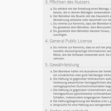
3. Pflichten des Nutzers
Du erklärst mit der Erstellung eines Beitrags
besitzt, die in deinen Beiträgen verwendeten
Der Betreiber des Boards übt das Hausrecht 
Abmahnung zeitweise oder dauerhaft von der
Du nimmst zur Kenntnis, dass der Betreiber k
Du gestattest dem Betreiber, dein Benutzerko
Du gestattest dem Betreiber darüber hinaus, 
zuzufügen.
4. General Public License
Du nimmst zur Kenntnis, dass es sich bei ph
handelt; deutschsprachige Informationen we
Weise, wie die Software verwendet wird. Sie
nehmen.
5. Gewährleistung
Der Betreiber haftet mit Ausnahme der Verlet
ein vorsätzliches oder grob fahrlässiges Ver
Die Haftung ist gegenüber Verbrauchern auße
Verletzung wesentlicher Vertragspflichten (K
vertragstypischen Durchschnittsschäden begr
Die Haftung ist gegenüber Unternehmern auße
Vertragsschluss typischerweise vorhersehbar
Schäden, insbesondere entgangenen Gewinn
Die Haftungsbegrenzung der Absätze a bis c g
Ansprüche für eine Haftung aus zwingendem
6. Änderungsvorbehalt