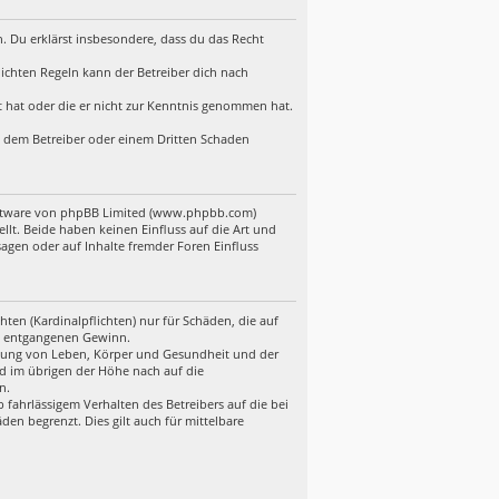
en. Du erklärst insbesondere, dass du das Recht
ichten Regeln kann der Betreiber dich nach
lt hat oder die er nicht zur Kenntnis genommen hat.
d, dem Betreiber oder einem Dritten Schaden
Software von phpBB Limited (www.phpbb.com)
t. Beide haben keinen Einfluss auf die Art und
gen oder auf Inhalte fremder Foren Einfluss
ten (Kardinalpflichten) nur für Schäden, die auf
ere entgangenen Gewinn.
etzung von Leben, Körper und Gesundheit und der
nd im übrigen der Höhe nach auf die
n.
fahrlässigem Verhalten des Betreibers auf die bei
en begrenzt. Dies gilt auch für mittelbare