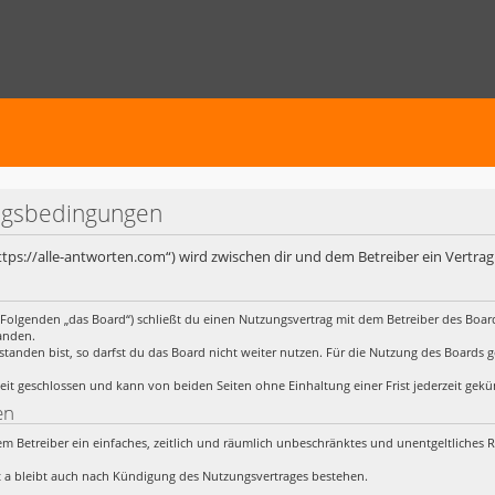
ungsbedingungen
https://alle-antworten.com“) wird zwischen dir und dem Betreiber ein Vertr
 Folgenden „das Board“) schließt du einen Nutzungsvertrag mit dem Betreiber des Board
anden.
anden bist, so darfst du das Board nicht weiter nutzen. Für die Nutzung des Boards gelt
it geschlossen und kann von beiden Seiten ohne Einhaltung einer Frist jederzeit gek
en
 dem Betreiber ein einfaches, zeitlich und räumlich unbeschränktes und unentgeltliches
 a bleibt auch nach Kündigung des Nutzungsvertrages bestehen.