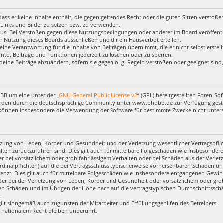
, dass er keine Inhalte enthält, die gegen geltendes Recht oder die guten Sitten verstoß
 Links und Bilder zu setzen bzw. zu verwenden.
aus. Bei Verstößen gegen diese Nutzungsbedingungen oder anderer im Board veröffentl
 Nutzung dieses Boards ausschließen und dir ein Hausverbot erteilen.
eine Verantwortung für die Inhalte von Beiträgen übernimmt, die er nicht selbst erstel
nto, Beiträge und Funktionen jederzeit zu löschen oder zu sperren.
deine Beiträge abzuändern, sofern sie gegen o. g. Regeln verstoßen oder geeignet sin
pBB um eine unter der „
GNU General Public License v2
“ (GPL) bereitgestellten Foren-
rden durch die deutschsprachige Community unter www.phpbb.de zur Verfügung gestell
 können insbesondere die Verwendung der Software für bestimmte Zwecke nicht untersa
zung von Leben, Körper und Gesundheit und der Verletzung wesentlicher Vertragspflich
halten zurückzuführen sind. Dies gilt auch für mittelbare Folgeschäden wie insbesond
r bei vorsätzlichem oder grob fahrlässigem Verhalten oder bei Schäden aus der Verl
ardinalpflichten) auf die bei Vertragsschluss typischerweise vorhersehbaren Schäden u
enzt. Dies gilt auch für mittelbare Folgeschäden wie insbesondere entgangenen Gewin
r bei der Verletzung von Leben, Körper und Gesundheit oder vorsätzlichem oder grob 
en Schäden und im Übrigen der Höhe nach auf die vertragstypischen Durchschnittsschäd
.
ilt sinngemäß auch zugunsten der Mitarbeiter und Erfüllungsgehilfen des Betreibers.
 nationalem Recht bleiben unberührt.