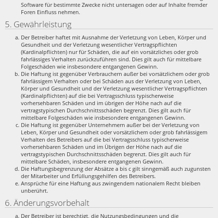
Software für bestimmte Zwecke nicht untersagen oder auf Inhalte fremder
Foren Einfluss nehmen.
5. Gewährleistung
Der Betreiber haftet mit Ausnahme der Verletzung von Leben, Körper und
Gesundheit und der Verletzung wesentlicher Vertragspflichten
(Kardinalpflichten) nur für Schäden, die auf ein vorsätzliches oder grob
fahrlässiges Verhalten zurückzuführen sind. Dies gilt auch für mittelbare
Folgeschäden wie insbesondere entgangenen Gewinn.
Die Haftung ist gegenüber Verbrauchern außer bei vorsätzlichem oder grob
fahrlässigem Verhalten oder bei Schäden aus der Verletzung von Leben,
Körper und Gesundheit und der Verletzung wesentlicher Vertragspflichten
(Kardinalpflichten) auf die bei Vertragsschluss typischerweise
vorhersehbaren Schäden und im übrigen der Höhe nach auf die
vertragstypischen Durchschnittsschäden begrenzt. Dies gilt auch für
mittelbare Folgeschäden wie insbesondere entgangenen Gewinn.
Die Haftung ist gegenüber Unternehmern außer bei der Verletzung von
Leben, Körper und Gesundheit oder vorsätzlichem oder grob fahrlässigem
Verhalten des Betreibers auf die bei Vertragsschluss typischerweise
vorhersehbaren Schäden und im Übrigen der Höhe nach auf die
vertragstypischen Durchschnittsschäden begrenzt. Dies gilt auch für
mittelbare Schäden, insbesondere entgangenen Gewinn.
Die Haftungsbegrenzung der Absätze a bis c gilt sinngemäß auch zugunsten
der Mitarbeiter und Erfüllungsgehilfen des Betreibers.
Ansprüche für eine Haftung aus zwingendem nationalem Recht bleiben
unberührt.
6. Änderungsvorbehalt
Der Betreiber ist berechtigt, die Nutzungsbedingungen und die