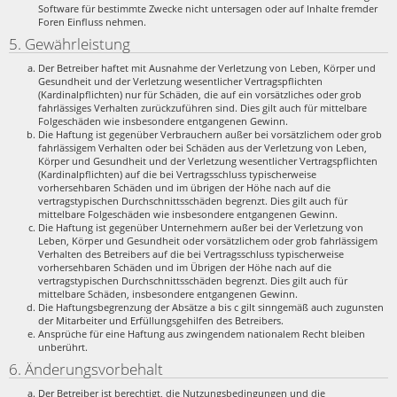
Software für bestimmte Zwecke nicht untersagen oder auf Inhalte fremder
Foren Einfluss nehmen.
5. Gewährleistung
Der Betreiber haftet mit Ausnahme der Verletzung von Leben, Körper und
Gesundheit und der Verletzung wesentlicher Vertragspflichten
(Kardinalpflichten) nur für Schäden, die auf ein vorsätzliches oder grob
fahrlässiges Verhalten zurückzuführen sind. Dies gilt auch für mittelbare
Folgeschäden wie insbesondere entgangenen Gewinn.
Die Haftung ist gegenüber Verbrauchern außer bei vorsätzlichem oder grob
fahrlässigem Verhalten oder bei Schäden aus der Verletzung von Leben,
Körper und Gesundheit und der Verletzung wesentlicher Vertragspflichten
(Kardinalpflichten) auf die bei Vertragsschluss typischerweise
vorhersehbaren Schäden und im übrigen der Höhe nach auf die
vertragstypischen Durchschnittsschäden begrenzt. Dies gilt auch für
mittelbare Folgeschäden wie insbesondere entgangenen Gewinn.
Die Haftung ist gegenüber Unternehmern außer bei der Verletzung von
Leben, Körper und Gesundheit oder vorsätzlichem oder grob fahrlässigem
Verhalten des Betreibers auf die bei Vertragsschluss typischerweise
vorhersehbaren Schäden und im Übrigen der Höhe nach auf die
vertragstypischen Durchschnittsschäden begrenzt. Dies gilt auch für
mittelbare Schäden, insbesondere entgangenen Gewinn.
Die Haftungsbegrenzung der Absätze a bis c gilt sinngemäß auch zugunsten
der Mitarbeiter und Erfüllungsgehilfen des Betreibers.
Ansprüche für eine Haftung aus zwingendem nationalem Recht bleiben
unberührt.
6. Änderungsvorbehalt
Der Betreiber ist berechtigt, die Nutzungsbedingungen und die