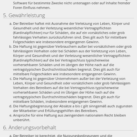
Software für bestimmte Zwecke nicht untersagen oder auf Inhalte fremder
Foren Einfluss nehmen.
5. Gewährleistung
Der Betreiber haftet mit Ausnahme der Verletzung von Leben, Körper und
Gesundheit und der Verletzung wesentlicher Vertragspflichten
(Kardinalpflichten) nur für Schäden, die auf ein vorsätzliches oder grob
fahrlässiges Verhalten zurückzuführen sind. Dies gilt auch für mittelbare
Folgeschäden wie insbesondere entgangenen Gewinn.
Die Haftung ist gegenüber Verbrauchern außer bei vorsätzlichem oder grob
fahrlässigem Verhalten oder bei Schäden aus der Verletzung von Leben,
Körper und Gesundheit und der Verletzung wesentlicher Vertragspflichten
(Kardinalpflichten) auf die bei Vertragsschluss typischerweise
vorhersehbaren Schäden und im übrigen der Höhe nach auf die
vertragstypischen Durchschnittsschäden begrenzt. Dies gilt auch für
mittelbare Folgeschäden wie insbesondere entgangenen Gewinn.
Die Haftung ist gegenüber Unternehmern außer bei der Verletzung von
Leben, Körper und Gesundheit oder vorsätzlichem oder grob fahrlässigem
Verhalten des Betreibers auf die bei Vertragsschluss typischerweise
vorhersehbaren Schäden und im Übrigen der Höhe nach auf die
vertragstypischen Durchschnittsschäden begrenzt. Dies gilt auch für
mittelbare Schäden, insbesondere entgangenen Gewinn.
Die Haftungsbegrenzung der Absätze a bis c gilt sinngemäß auch zugunsten
der Mitarbeiter und Erfüllungsgehilfen des Betreibers.
Ansprüche für eine Haftung aus zwingendem nationalem Recht bleiben
unberührt.
6. Änderungsvorbehalt
Der Betreiber ist berechtigt, die Nutzungsbedingungen und die