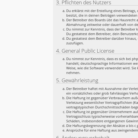
3. Pflichten des Nutzers
Du erklärst mit der Erstellung eines Beitrags
besitzt, die in deinen Beiträgen verwendeten
Der Betreiber des Boards übt das Hausrecht 
Abmahnung zeitweise oder dauerhaft von der
Du nimmst zur Kenntnis, dass der Betreiber k
Du gestattest dem Betreiber, dein Benutzerko
Du gestattest dem Betreiber darüber hinaus, 
zuzufügen.
4. General Public License
Du nimmst zur Kenntnis, dass es sich bei ph
handelt; deutschsprachige Informationen we
Weise, wie die Software verwendet wird. Sie
nehmen.
5. Gewährleistung
Der Betreiber haftet mit Ausnahme der Verlet
ein vorsätzliches oder grob fahrlässiges Ver
Die Haftung ist gegenüber Verbrauchern auße
Verletzung wesentlicher Vertragspflichten (K
vertragstypischen Durchschnittsschäden begr
Die Haftung ist gegenüber Unternehmern auße
Vertragsschluss typischerweise vorhersehbar
Schäden, insbesondere entgangenen Gewinn
Die Haftungsbegrenzung der Absätze a bis c g
Ansprüche für eine Haftung aus zwingendem
6. Änderungsvorbehalt