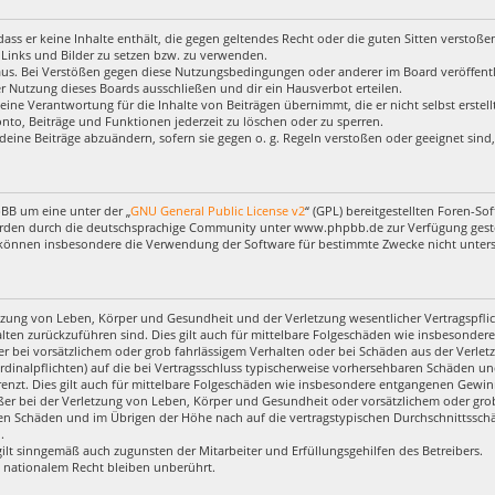
, dass er keine Inhalte enthält, die gegen geltendes Recht oder die guten Sitten verstoß
 Links und Bilder zu setzen bzw. zu verwenden.
aus. Bei Verstößen gegen diese Nutzungsbedingungen oder anderer im Board veröffentl
 Nutzung dieses Boards ausschließen und dir ein Hausverbot erteilen.
eine Verantwortung für die Inhalte von Beiträgen übernimmt, die er nicht selbst erstel
nto, Beiträge und Funktionen jederzeit zu löschen oder zu sperren.
deine Beiträge abzuändern, sofern sie gegen o. g. Regeln verstoßen oder geeignet sin
pBB um eine unter der „
GNU General Public License v2
“ (GPL) bereitgestellten Foren-
rden durch die deutschsprachige Community unter www.phpbb.de zur Verfügung gestell
 können insbesondere die Verwendung der Software für bestimmte Zwecke nicht untersa
zung von Leben, Körper und Gesundheit und der Verletzung wesentlicher Vertragspflich
halten zurückzuführen sind. Dies gilt auch für mittelbare Folgeschäden wie insbesond
r bei vorsätzlichem oder grob fahrlässigem Verhalten oder bei Schäden aus der Verl
ardinalpflichten) auf die bei Vertragsschluss typischerweise vorhersehbaren Schäden u
enzt. Dies gilt auch für mittelbare Folgeschäden wie insbesondere entgangenen Gewin
r bei der Verletzung von Leben, Körper und Gesundheit oder vorsätzlichem oder grob 
en Schäden und im Übrigen der Höhe nach auf die vertragstypischen Durchschnittsschäd
.
ilt sinngemäß auch zugunsten der Mitarbeiter und Erfüllungsgehilfen des Betreibers.
 nationalem Recht bleiben unberührt.