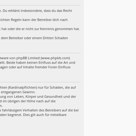
en. Du erklärst insbesondere, dass du das Recht
ichten Regeln kann der Betreiber dich nach
lt hat oder die er nicht zur Kenntnis genommen hat.
d, dem Betreiber oder einem Dritten Schaden
Software von phpBB Limited (www.phpbb.com)
t. Beide haben keinen Einfluss auf die Art und
gen oder auf Inhalte fremder Foren Einfluss
ten (Kardinalpflichten) nur für Schäden, die auf
ere entgangenen Gewinn.
etzung von Leben, Körper und Gesundheit und der
nd im übrigen der Höhe nach auf die
n.
fahrlässigem Verhalten des Betreibers auf die bei
en begrenzt. Dies gilt auch für mittelbare