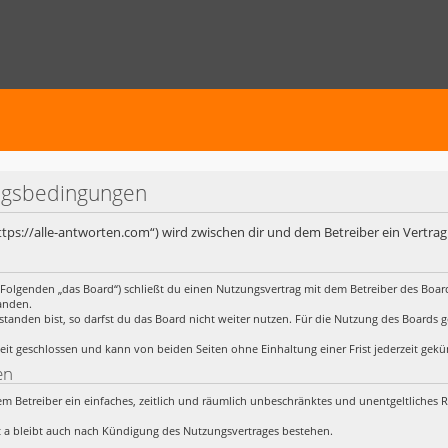
ungsbedingungen
https://alle-antworten.com“) wird zwischen dir und dem Betreiber ein Vertr
 Folgenden „das Board“) schließt du einen Nutzungsvertrag mit dem Betreiber des Board
anden.
anden bist, so darfst du das Board nicht weiter nutzen. Für die Nutzung des Boards gelt
it geschlossen und kann von beiden Seiten ohne Einhaltung einer Frist jederzeit gek
en
 dem Betreiber ein einfaches, zeitlich und räumlich unbeschränktes und unentgeltliches
 a bleibt auch nach Kündigung des Nutzungsvertrages bestehen.