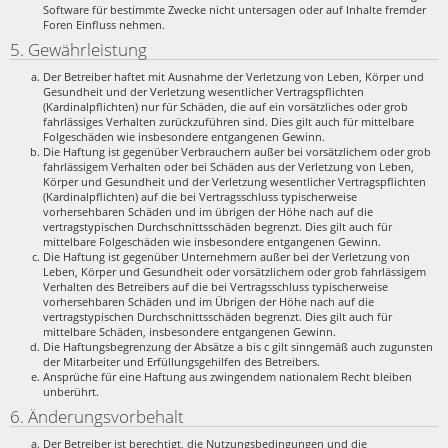
Software für bestimmte Zwecke nicht untersagen oder auf Inhalte fremder
Foren Einfluss nehmen.
5. Gewährleistung
Der Betreiber haftet mit Ausnahme der Verletzung von Leben, Körper und
Gesundheit und der Verletzung wesentlicher Vertragspflichten
(Kardinalpflichten) nur für Schäden, die auf ein vorsätzliches oder grob
fahrlässiges Verhalten zurückzuführen sind. Dies gilt auch für mittelbare
Folgeschäden wie insbesondere entgangenen Gewinn.
Die Haftung ist gegenüber Verbrauchern außer bei vorsätzlichem oder grob
fahrlässigem Verhalten oder bei Schäden aus der Verletzung von Leben,
Körper und Gesundheit und der Verletzung wesentlicher Vertragspflichten
(Kardinalpflichten) auf die bei Vertragsschluss typischerweise
vorhersehbaren Schäden und im übrigen der Höhe nach auf die
vertragstypischen Durchschnittsschäden begrenzt. Dies gilt auch für
mittelbare Folgeschäden wie insbesondere entgangenen Gewinn.
Die Haftung ist gegenüber Unternehmern außer bei der Verletzung von
Leben, Körper und Gesundheit oder vorsätzlichem oder grob fahrlässigem
Verhalten des Betreibers auf die bei Vertragsschluss typischerweise
vorhersehbaren Schäden und im Übrigen der Höhe nach auf die
vertragstypischen Durchschnittsschäden begrenzt. Dies gilt auch für
mittelbare Schäden, insbesondere entgangenen Gewinn.
Die Haftungsbegrenzung der Absätze a bis c gilt sinngemäß auch zugunsten
der Mitarbeiter und Erfüllungsgehilfen des Betreibers.
Ansprüche für eine Haftung aus zwingendem nationalem Recht bleiben
unberührt.
6. Änderungsvorbehalt
Der Betreiber ist berechtigt, die Nutzungsbedingungen und die