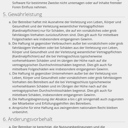
Software für bestimmte Zwecke nicht untersagen oder auf Inhalte fremder
Foren Einfluss nehmen.
5. Gewährleistung
Der Betreiber haftet mit Ausnahme der Verletzung von Leben, Körper und
Gesundheit und der Verletzung wesentlicher Vertragspflichten
(Kardinalpflichten) nur für Schäden, die auf ein vorsätzliches oder grob
fahrlässiges Verhalten zurückzuführen sind. Dies gilt auch für mittelbare
Folgeschäden wie insbesondere entgangenen Gewinn.
Die Haftung ist gegenüber Verbrauchern außer bei vorsätzlichem oder grob
fahrlässigem Verhalten oder bei Schäden aus der Verletzung von Leben,
Körper und Gesundheit und der Verletzung wesentlicher Vertragspflichten
(Kardinalpflichten) auf die bei Vertragsschluss typischerweise
vorhersehbaren Schäden und im übrigen der Höhe nach auf die
vertragstypischen Durchschnittsschäden begrenzt. Dies gilt auch für
mittelbare Folgeschäden wie insbesondere entgangenen Gewinn.
Die Haftung ist gegenüber Unternehmern außer bei der Verletzung von
Leben, Körper und Gesundheit oder vorsätzlichem oder grob fahrlässigem
Verhalten des Betreibers auf die bei Vertragsschluss typischerweise
vorhersehbaren Schäden und im Übrigen der Höhe nach auf die
vertragstypischen Durchschnittsschäden begrenzt. Dies gilt auch für
mittelbare Schäden, insbesondere entgangenen Gewinn.
Die Haftungsbegrenzung der Absätze a bis c gilt sinngemäß auch zugunsten
der Mitarbeiter und Erfüllungsgehilfen des Betreibers.
Ansprüche für eine Haftung aus zwingendem nationalem Recht bleiben
unberührt.
6. Änderungsvorbehalt
Der Betreiber ist berechtigt, die Nutzungsbedingungen und die