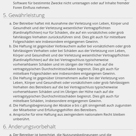
Software für bestimmte Zwecke nicht untersagen oder auf Inhalte fremder
Foren Einfluss nehmen.
5. Gewährleistung
Der Betreiber haftet mit Ausnahme der Verletzung von Leben, Körper und
Gesundheit und der Verletzung wesentlicher Vertragspflichten
(Kardinalpflichten) nur für Schäden, die auf ein vorsätzliches oder grob
fahrlässiges Verhalten zurückzuführen sind. Dies gilt auch für mittelbare
Folgeschäden wie insbesondere entgangenen Gewinn.
Die Haftung ist gegenüber Verbrauchern außer bei vorsätzlichem oder grob
fahrlässigem Verhalten oder bei Schäden aus der Verletzung von Leben,
Körper und Gesundheit und der Verletzung wesentlicher Vertragspflichten
(Kardinalpflichten) auf die bei Vertragsschluss typischerweise
vorhersehbaren Schäden und im übrigen der Höhe nach auf die
vertragstypischen Durchschnittsschäden begrenzt. Dies gilt auch für
mittelbare Folgeschäden wie insbesondere entgangenen Gewinn.
Die Haftung ist gegenüber Unternehmern außer bei der Verletzung von
Leben, Körper und Gesundheit oder vorsätzlichem oder grob fahrlässigem
Verhalten des Betreibers auf die bei Vertragsschluss typischerweise
vorhersehbaren Schäden und im Übrigen der Höhe nach auf die
vertragstypischen Durchschnittsschäden begrenzt. Dies gilt auch für
mittelbare Schäden, insbesondere entgangenen Gewinn.
Die Haftungsbegrenzung der Absätze a bis c gilt sinngemäß auch zugunsten
der Mitarbeiter und Erfüllungsgehilfen des Betreibers.
Ansprüche für eine Haftung aus zwingendem nationalem Recht bleiben
unberührt.
6. Änderungsvorbehalt
Der Betreiber ist berechtigt, die Nutzungsbedingungen und die