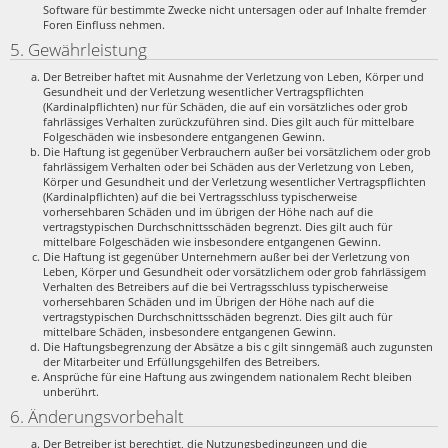
Software für bestimmte Zwecke nicht untersagen oder auf Inhalte fremder
Foren Einfluss nehmen.
5. Gewährleistung
Der Betreiber haftet mit Ausnahme der Verletzung von Leben, Körper und
Gesundheit und der Verletzung wesentlicher Vertragspflichten
(Kardinalpflichten) nur für Schäden, die auf ein vorsätzliches oder grob
fahrlässiges Verhalten zurückzuführen sind. Dies gilt auch für mittelbare
Folgeschäden wie insbesondere entgangenen Gewinn.
Die Haftung ist gegenüber Verbrauchern außer bei vorsätzlichem oder grob
fahrlässigem Verhalten oder bei Schäden aus der Verletzung von Leben,
Körper und Gesundheit und der Verletzung wesentlicher Vertragspflichten
(Kardinalpflichten) auf die bei Vertragsschluss typischerweise
vorhersehbaren Schäden und im übrigen der Höhe nach auf die
vertragstypischen Durchschnittsschäden begrenzt. Dies gilt auch für
mittelbare Folgeschäden wie insbesondere entgangenen Gewinn.
Die Haftung ist gegenüber Unternehmern außer bei der Verletzung von
Leben, Körper und Gesundheit oder vorsätzlichem oder grob fahrlässigem
Verhalten des Betreibers auf die bei Vertragsschluss typischerweise
vorhersehbaren Schäden und im Übrigen der Höhe nach auf die
vertragstypischen Durchschnittsschäden begrenzt. Dies gilt auch für
mittelbare Schäden, insbesondere entgangenen Gewinn.
Die Haftungsbegrenzung der Absätze a bis c gilt sinngemäß auch zugunsten
der Mitarbeiter und Erfüllungsgehilfen des Betreibers.
Ansprüche für eine Haftung aus zwingendem nationalem Recht bleiben
unberührt.
6. Änderungsvorbehalt
Der Betreiber ist berechtigt, die Nutzungsbedingungen und die