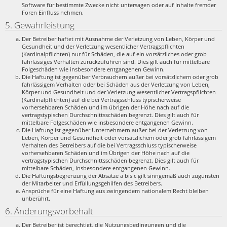
Software für bestimmte Zwecke nicht untersagen oder auf Inhalte fremder
Foren Einfluss nehmen.
5. Gewährleistung
Der Betreiber haftet mit Ausnahme der Verletzung von Leben, Körper und
Gesundheit und der Verletzung wesentlicher Vertragspflichten
(Kardinalpflichten) nur für Schäden, die auf ein vorsätzliches oder grob
fahrlässiges Verhalten zurückzuführen sind. Dies gilt auch für mittelbare
Folgeschäden wie insbesondere entgangenen Gewinn.
Die Haftung ist gegenüber Verbrauchern außer bei vorsätzlichem oder grob
fahrlässigem Verhalten oder bei Schäden aus der Verletzung von Leben,
Körper und Gesundheit und der Verletzung wesentlicher Vertragspflichten
(Kardinalpflichten) auf die bei Vertragsschluss typischerweise
vorhersehbaren Schäden und im übrigen der Höhe nach auf die
vertragstypischen Durchschnittsschäden begrenzt. Dies gilt auch für
mittelbare Folgeschäden wie insbesondere entgangenen Gewinn.
Die Haftung ist gegenüber Unternehmern außer bei der Verletzung von
Leben, Körper und Gesundheit oder vorsätzlichem oder grob fahrlässigem
Verhalten des Betreibers auf die bei Vertragsschluss typischerweise
vorhersehbaren Schäden und im Übrigen der Höhe nach auf die
vertragstypischen Durchschnittsschäden begrenzt. Dies gilt auch für
mittelbare Schäden, insbesondere entgangenen Gewinn.
Die Haftungsbegrenzung der Absätze a bis c gilt sinngemäß auch zugunsten
der Mitarbeiter und Erfüllungsgehilfen des Betreibers.
Ansprüche für eine Haftung aus zwingendem nationalem Recht bleiben
unberührt.
6. Änderungsvorbehalt
Der Betreiber ist berechtigt, die Nutzungsbedingungen und die