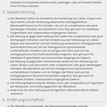
Software für bestimmte Zwecke nicht untersagen oder auf Inhalte fremder
Foren Einfluss nehmen.
5. Gewährleistung
Der Betreiber haftet mit Ausnahme der Verletzung von Leben, Körper und
Gesundheit und der Verletzung wesentlicher Vertragspflichten
(Kardinalpflichten) nur für Schäden, die auf ein vorsätzliches oder grob
fahrlässiges Verhalten zurückzuführen sind. Dies gilt auch für mittelbare
Folgeschäden wie insbesondere entgangenen Gewinn.
Die Haftung ist gegenüber Verbrauchern außer bei vorsätzlichem oder grob
fahrlässigem Verhalten oder bei Schäden aus der Verletzung von Leben,
Körper und Gesundheit und der Verletzung wesentlicher Vertragspflichten
(Kardinalpflichten) auf die bei Vertragsschluss typischerweise
vorhersehbaren Schäden und im übrigen der Höhe nach auf die
vertragstypischen Durchschnittsschäden begrenzt. Dies gilt auch für
mittelbare Folgeschäden wie insbesondere entgangenen Gewinn.
Die Haftung ist gegenüber Unternehmern außer bei der Verletzung von
Leben, Körper und Gesundheit oder vorsätzlichem oder grob fahrlässigem
Verhalten des Betreibers auf die bei Vertragsschluss typischerweise
vorhersehbaren Schäden und im Übrigen der Höhe nach auf die
vertragstypischen Durchschnittsschäden begrenzt. Dies gilt auch für
mittelbare Schäden, insbesondere entgangenen Gewinn.
Die Haftungsbegrenzung der Absätze a bis c gilt sinngemäß auch zugunsten
der Mitarbeiter und Erfüllungsgehilfen des Betreibers.
Ansprüche für eine Haftung aus zwingendem nationalem Recht bleiben
unberührt.
6. Änderungsvorbehalt
Der Betreiber ist berechtigt, die Nutzungsbedingungen und die