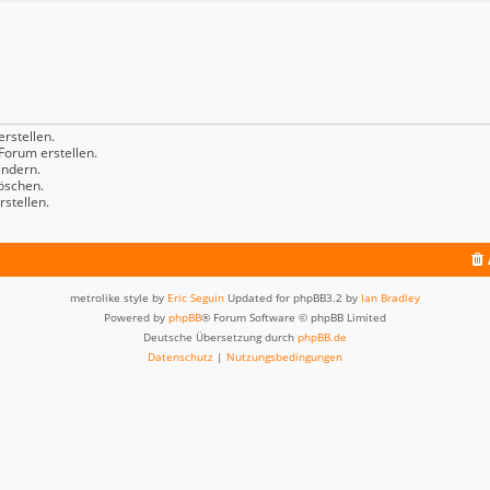
rstellen.
orum erstellen.
ndern.
öschen.
stellen.
metrolike style by
Eric Seguin
Updated for phpBB3.2 by
Ian Bradley
Powered by
phpBB
® Forum Software © phpBB Limited
Deutsche Übersetzung durch
phpBB.de
Datenschutz
|
Nutzungsbedingungen