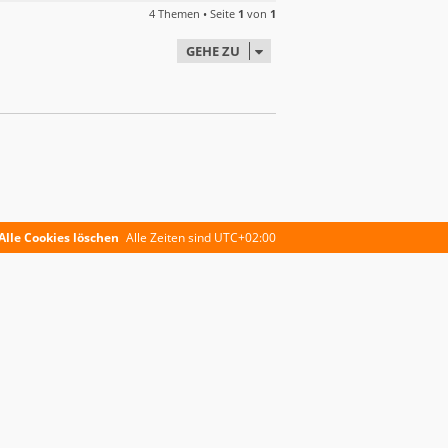
4 Themen • Seite
1
von
1
GEHE ZU
Alle Cookies löschen
Alle Zeiten sind
UTC+02:00