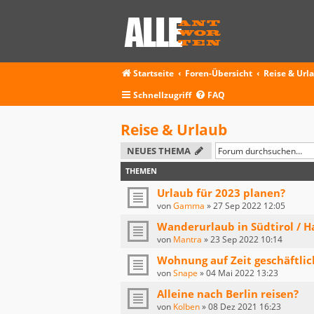
Startseite
Foren-Übersicht
Reise & Url
Schnellzugriff
FAQ
Reise & Urlaub
NEUES THEMA
THEMEN
Urlaub für 2023 planen?
von
Gamma
»
27 Sep 2022 12:05
Wanderurlaub in Südtirol / Ha
von
Mantra
»
23 Sep 2022 10:14
Wohnung auf Zeit geschäftlic
von
Snape
»
04 Mai 2022 13:23
Alleine nach Berlin reisen?
von
Kolben
»
08 Dez 2021 16:23