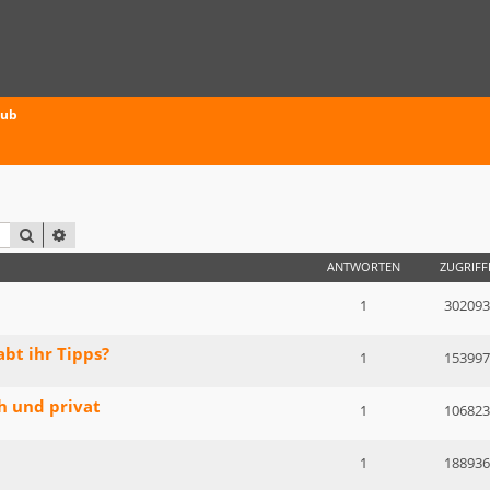
aub
SUCHE
ERWEITERTE SUCHE
ANTWORTEN
ZUGRIFF
1
302093
bt ihr Tipps?
1
153997
h und privat
1
106823
1
188936