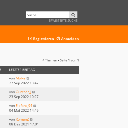
SUCHE
ERWEITERTE SUCHE
Registrieren
Anmelden
4 Themen • Seite
1
von
1
E
LETZTER BEITRAG
von
Molke
27 Sep 2022 13:47
von
Günther_J
23 Sep 2022 10:27
von
Elefant_94
04 Mai 2022 14:49
von
RomanZ
08 Dez 2021 17:01