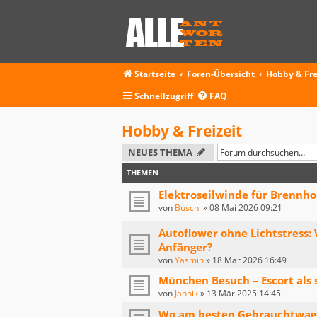
Startseite
Foren-Übersicht
Hobby & Fre
Schnellzugriff
FAQ
Hobby & Freizeit
NEUES THEMA
THEMEN
Elektroseilwinde für Brennho
von
Buschi
»
08 Mai 2026 09:21
Autoflower ohne Lichtstress:
Anfänger?
von
Yasmin
»
18 Mär 2026 16:49
München Besuch – Escort als st
von
Jannik
»
13 Mär 2025 14:45
Wo am besten Gebrauchtwag