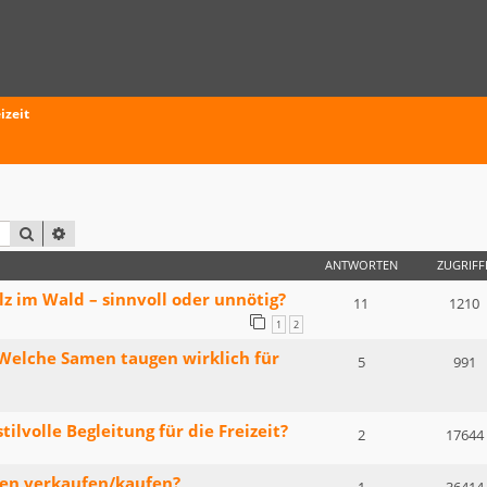
izeit
SUCHE
ERWEITERTE SUCHE
ANTWORTEN
ZUGRIFF
lz im Wald – sinnvoll oder unnötig?
11
1210
1
2
 Welche Samen taugen wirklich für
5
991
ilvolle Begleitung für die Freizeit?
2
17644
en verkaufen/kaufen?