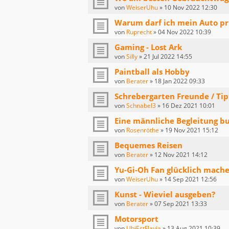
von
WeiserUhu
»
10 Nov 2022 12:30
Warum darf ich mein Auto pr
von
Ruprecht
»
04 Nov 2022 10:39
Gaming - Lost Ark
von
Silly
»
21 Jul 2022 14:55
Paintball als Hobby
von
Berater
»
18 Jan 2022 09:33
Schrebergarten Freunde / Tip
von
Schnabel3
»
16 Dez 2021 10:01
Eine männliche Begleitung b
von
Rosenröthe
»
19 Nov 2021 15:12
Bequemes Reisen
von
Berater
»
12 Nov 2021 14:12
Yu-Gi-Oh Fan glücklich mach
von
WeiserUhu
»
14 Sep 2021 12:56
Kunst - Wieviel ausgeben?
von
Berater
»
07 Sep 2021 13:33
Motorsport
von
UbiEstFlavia
»
13 Aug 2021 10:39