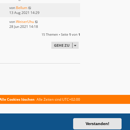
von
Bellum
13 Aug 2021 14:29
von
WeiserUhu
28 Jun 2021 14:18
15 Themen • Seite
1
von
1
GEHE ZU
Alle Cookies löschen
Alle Zeiten sind
UTC+02:00
Verstanden!