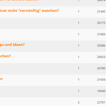
1
36414
ivat nicht "vernünftig" waschen?
1
21445
1
20175
1
21683
ps und Ideen?
1
20586
uchen?
1
20923
1
20780
en
1
21934
1
18540
2
22761