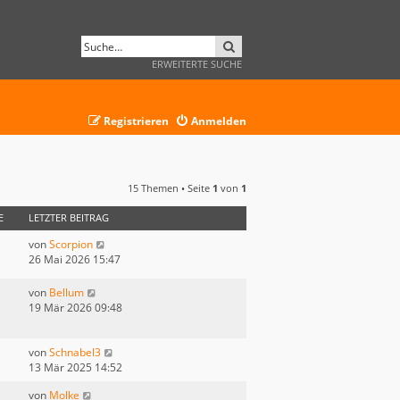
SUCHE
ERWEITERTE SUCHE
Registrieren
Anmelden
15 Themen • Seite
1
von
1
E
LETZTER BEITRAG
von
Scorpion
26 Mai 2026 15:47
von
Bellum
19 Mär 2026 09:48
von
Schnabel3
13 Mär 2025 14:52
von
Molke