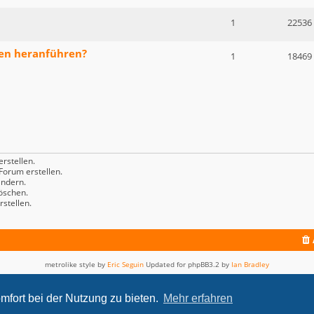
1
22536
en heranführen?
1
18469
rstellen.
orum erstellen.
ndern.
öschen.
stellen.
metrolike style by
Eric Seguin
Updated for phpBB3.2 by
Ian Bradley
Powered by
phpBB
® Forum Software © phpBB Limited
Deutsche Übersetzung durch
phpBB.de
mfort bei der Nutzung zu bieten.
Mehr erfahren
Datenschutz
|
Nutzungsbedingungen