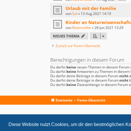
Urlaub mit der Familie
von
Sol
»
13 Aug 2021 14:19
Kinder an Naturwissenschaft
von
Rosenröthe
»
28 Jun 2021 13:29
NEUES THEMA
Zurück zur Foren-Übersicht
Berechtigungen in diesem Forum
Du darfst
keine
neuen Themen in diesem Forum e
Du darfst
keine
Antworten zu Themen in diesem F
Du darfst deine Beiträge in diesem Forum
nicht
ä
Du darfst deine Beiträge in diesem Forum
nicht
l
Du darfst
keine
Dateianhänge in diesem Forum er
Startseite
Foren-Übersicht
Diese Website nutzt Cookies, um dir den bestmöglichen Ko