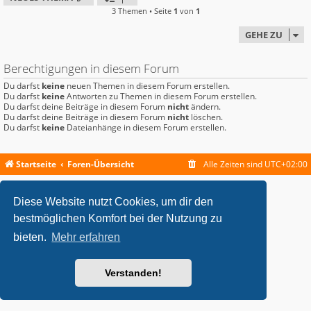
3 Themen • Seite
1
von
1
GEHE ZU
Berechtigungen in diesem Forum
Du darfst
keine
neuen Themen in diesem Forum erstellen.
Du darfst
keine
Antworten zu Themen in diesem Forum erstellen.
Du darfst deine Beiträge in diesem Forum
nicht
ändern.
Du darfst deine Beiträge in diesem Forum
nicht
löschen.
Du darfst
keine
Dateianhänge in diesem Forum erstellen.
Startseite
Foren-Übersicht
Alle Zeiten sind
UTC+02:00
metrolike style by
Eric Seguin
Updated for phpBB3.2 by
Ian Bradley
Diese Website nutzt Cookies, um dir den
Powered by
phpBB
® Forum Software © phpBB Limited
Deutsche Übersetzung durch
phpBB.de
bestmöglichen Komfort bei der Nutzung zu
Datenschutz
|
Nutzungsbedingungen
bieten.
Mehr erfahren
Verstanden!